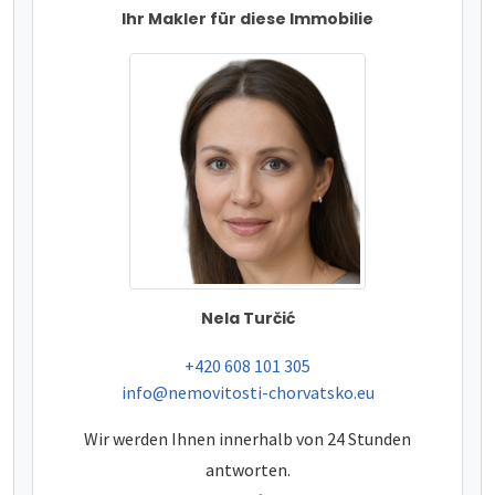
Ihr Makler für diese Immobilie
Nela Turčić
tel:
+420 608 101 305
e-mail:
info@nemovitosti-chorvatsko.eu
Wir werden Ihnen innerhalb von 24 Stunden
antworten.