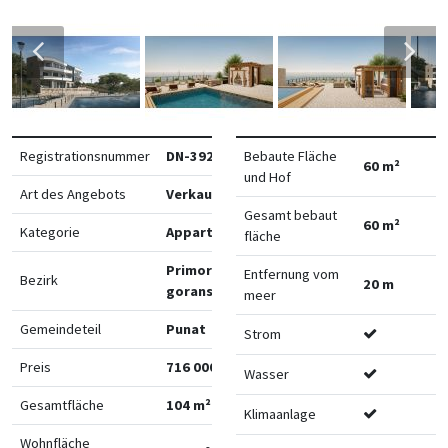
Registrationsnummer
DN-39229
Bebaute Fläche
60 m²
und Hof
Art des Angebots
Verkauf
Gesamt bebaut
60 m²
Kategorie
Appartements
fläche
Primorsko-
Entfernung vom
Bezirk
20 m
goranska
meer
Gemeindeteil
Punat
Strom
Preis
716 000 €
Wasser
Gesamtfläche
104 m²
Klimaanlage
Wohnfläche