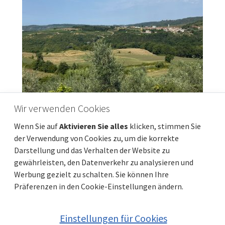
Wir verwenden Cookies
Opatija, Ičići, Zweizimmerwohnung, 62 m²,
Wenn Sie auf
Aktivieren Sie alles
klicken, stimmen Sie
zweite Reihe zum Meer
der Verwendung von Cookies zu, um die korrekte
Preis
Entfernung vom meer
310 000 €
100 m
Darstellung und das Verhalten der Website zu
Gesamtfläche
Gemeindeteil
62 m²
Opatija - Okolica
gewährleisten, den Datenverkehr zu analysieren und
Werbung gezielt zu schalten. Sie können Ihre
Präferenzen in den Cookie-Einstellungen ändern.
Einstellungen für Cookies