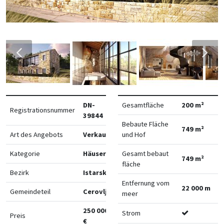
DN-
Gesamtfläche
200 m²
Registrationsnummer
39844
Bebaute Fläche
749 m²
Art des Angebots
Verkauf
und Hof
Kategorie
Häuser
Gesamt bebaut
749 m²
fläche
Bezirk
Istarska
Entfernung vom
22 000 m
Gemeindeteil
Cerovlje
meer
250 000
Strom
Preis
€