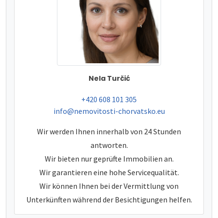
Nela Turčić
tel:
+420 608 101 305
e-mail:
info@nemovitosti-chorvatsko.eu
Wir werden Ihnen innerhalb von 24 Stunden
antworten.
Wir bieten nur geprüfte Immobilien an.
Wir garantieren eine hohe Servicequalität.
Wir können Ihnen bei der Vermittlung von
Unterkünften während der Besichtigungen helfen.