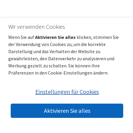
Wir verwenden Cookies
Istrien, Labin, Haus, 220 m²
Wenn Sie auf
Aktivieren Sie alles
klicken, stimmen Sie
Preis
Entfernung vom meer
385 000 €
5 000 m
der Verwendung von Cookies zu, um die korrekte
Gesamtfläche
Gemeindeteil
220 m²
Labin
Darstellung und das Verhalten der Website zu
gewährleisten, den Datenverkehr zu analysieren und
Werbung gezielt zu schalten. Sie können Ihre
Präferenzen in den Cookie-Einstellungen ändern.
Einstellungen für Cookies
Aktivieren Sie alles
© 2022 beste-immobilien-kroatien.at | Partner:
Immobilien Kroatien
DE
|
Nemovitosti Chorvatsko