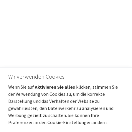
Wir verwenden Cookies
ZADAR, PRIVLAKA – Bauland ideal für
Wenn Sie auf
Aktivieren Sie alles
klicken, stimmen Sie
Investoren und Bauherren!
der Verwendung von Cookies zu, um die korrekte
Preis pro m2
Entfernung vom meer
207 €/m²
470 m
Darstellung und das Verhalten der Website zu
Gesamtfläche
Gemeindeteil
2 513 m²
Privlaka
gewährleisten, den Datenverkehr zu analysieren und
Werbung gezielt zu schalten. Sie können Ihre
Präferenzen in den Cookie-Einstellungen ändern.