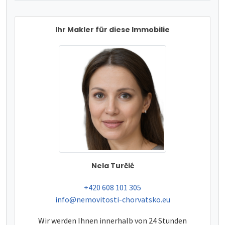
Ihr Makler für diese Immobilie
Nela Turčić
tel:
+420 608 101 305
e-mail:
info@nemovitosti-chorvatsko.eu
Wir werden Ihnen innerhalb von 24 Stunden