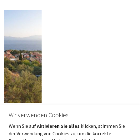
ISTRIEN, NOVIGRAD - Luxusvilla mit
Wir verwenden Cookies
fantastischem Ausblick
Wenn Sie auf
Aktivieren Sie alles
klicken, stimmen Sie
Preis
Entfernung vom meer
1 400 000 €
9 000 m
der Verwendung von Cookies zu, um die korrekte
Gesamtfläche
Gemeindeteil
258 m²
Novigrad