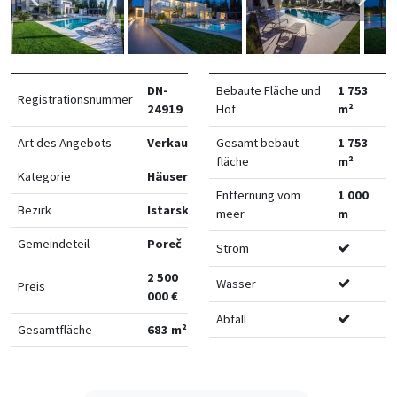
DN-
Bebaute Fläche und
1 753
Registrationsnummer
24919
Hof
m²
Art des Angebots
Verkauf
Gesamt bebaut
1 753
fläche
m²
Kategorie
Häuser
Entfernung vom
1 000
Bezirk
Istarska
meer
m
Gemeindeteil
Poreč
Strom
2 500
Wasser
Preis
000 €
Abfall
Gesamtfläche
683 m²