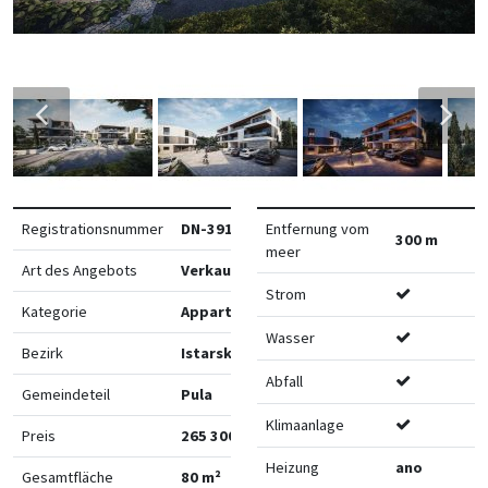
Registrationsnummer
DN-39125
Entfernung vom
300 m
meer
Art des Angebots
Verkauf
Strom
Kategorie
Appartements
Wasser
Bezirk
Istarska
Abfall
Gemeindeteil
Pula
Klimaanlage
Preis
265 300 €
Heizung
ano
Gesamtfläche
80 m²