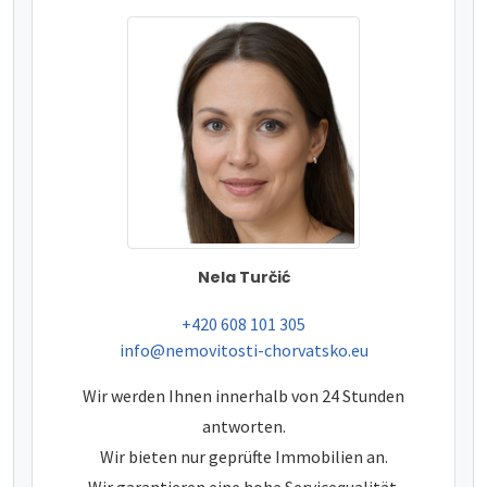
Nela Turčić
tel:
+420 608 101 305
e-mail:
info@nemovitosti-chorvatsko.eu
Wir werden Ihnen innerhalb von 24 Stunden
antworten.
Wir bieten nur geprüfte Immobilien an.
Wir garantieren eine hohe Servicequalität.