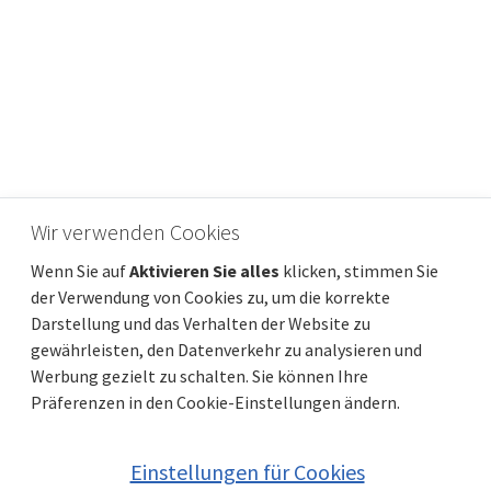
DIE INSEL PAG, LUN – Bebauungsgrundstück
Wir verwenden Cookies
mit konzeptionellem Design und Meerblick
Wenn Sie auf
Aktivieren Sie alles
klicken, stimmen Sie
Preis pro m2
Entfernung vom meer
114 €/m²
500 m
der Verwendung von Cookies zu, um die korrekte
Gesamtfläche
Gemeindeteil
2 500 m²
Novalja
Darstellung und das Verhalten der Website zu
gewährleisten, den Datenverkehr zu analysieren und
Werbung gezielt zu schalten. Sie können Ihre
Präferenzen in den Cookie-Einstellungen ändern.
Einstellungen für Cookies