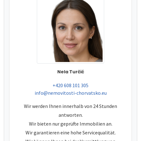
Nela Turčić
tel:
+420 608 101 305
e-mail:
info@nemovitosti-chorvatsko.eu
Wir werden Ihnen innerhalb von 24 Stunden
antworten.
Wir bieten nur geprüfte Immobilien an.
Wir garantieren eine hohe Servicequalität.