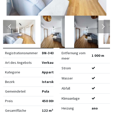
Registrationsnummer
DN-34326
Entfernung vom
1 000 m
meer
Art des Angebots
Verkauf
Strom
Kategorie
Appartements
Wasser
Bezirk
Istarska
Abfall
Gemeindeteil
Pula
Klimaanlage
Preis
450 000 €
Heizung
ano
Gesamtfläche
122 m²