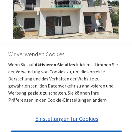
CRIKVENICA - Geräumiges Haus mit
Wir verwenden Cookies
wunderschönem Meerblick, 500 m vom
Wenn Sie auf
Aktivieren Sie alles
klicken, stimmen Sie
Strand entfernt
der Verwendung von Cookies zu, um die korrekte
Preis
Entfernung vom meer
450 000 €
500 m
Darstellung und das Verhalten der Website zu
Gesamtfläche
Gemeindeteil
400 m²
Crikvenica
gewährleisten, den Datenverkehr zu analysieren und
Werbung gezielt zu schalten. Sie können Ihre
Präferenzen in den Cookie-Einstellungen ändern.
Einstellungen für Cookies