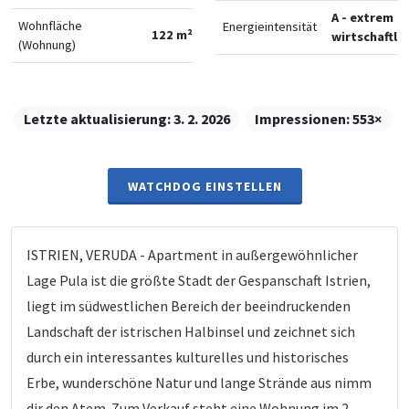
A - extrem
Wohnfläche
Energieintensität
122 m²
wirtschaftlic
(Wohnung)
Letzte aktualisierung:
3. 2. 2026
Impressionen:
553×
WATCHDOG EINSTELLEN
ISTRIEN, VERUDA - Apartment in außergewöhnlicher
Lage Pula ist die größte Stadt der Gespanschaft Istrien,
liegt im südwestlichen Bereich der beeindruckenden
Landschaft der istrischen Halbinsel und zeichnet sich
durch ein interessantes kulturelles und historisches
Erbe, wunderschöne Natur und lange Strände aus nimm
dir den Atem. Zum Verkauf steht eine Wohnung im 2.