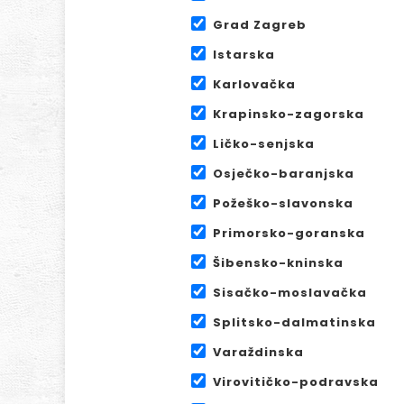
Grad Zagreb
Istarska
Karlovačka
Krapinsko-zagorska
Ličko-senjska
Osječko-baranjska
Požeško-slavonska
Primorsko-goranska
Šibensko-kninska
Sisačko-moslavačka
Splitsko-dalmatinska
Varaždinska
Virovitičko-podravska