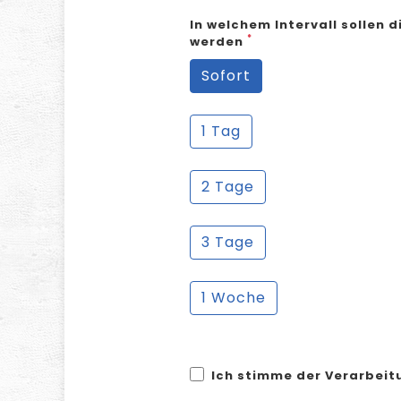
In welchem Intervall sollen 
*
werden
Sofort
1 Tag
2 Tage
3 Tage
1 Woche
Ich stimme der Verarbeit