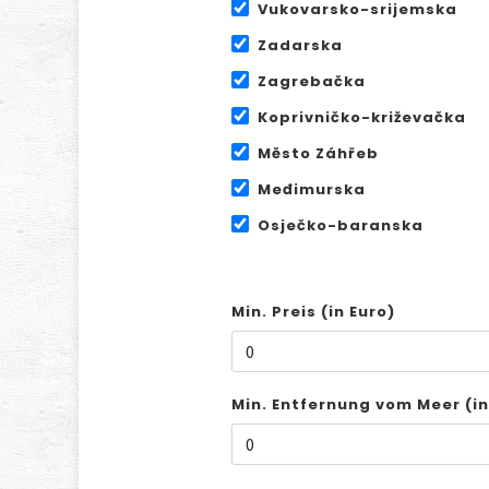
Vukovarsko-srijemska
Zadarska
Zagrebačka
Koprivničko-križevačka
Město Záhřeb
Međimurska
Osječko-baranska
Min. Preis (in Euro)
Min. Entfernung vom Meer (i