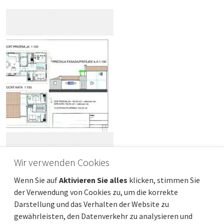
Wir verwenden Cookies
OPATIJA, OPRIĆ - Apartmentvilla mit 5
Wenn Sie auf
Aktivieren Sie alles
klicken, stimmen Sie
Apartments und einem Swimmingpool
der Verwendung von Cookies zu, um die korrekte
Preis
Entfernung vom meer
880 000 €
Darstellung und das Verhalten der Website zu
Gesamtfläche
Gemeindeteil
300 m²
Opatija - Okolica
gewährleisten, den Datenverkehr zu analysieren und