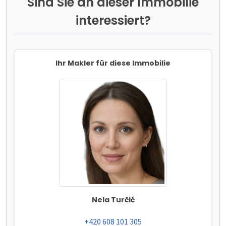
Sind Sie an dieser Immobilie
interessiert?
Ihr Makler für diese Immobilie
Nela Turčić
tel:
+420 608 101 305