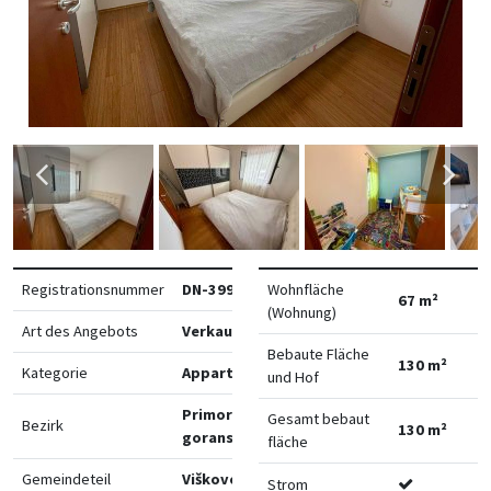
Registrationsnummer
DN-39925
Wohnfläche
67 m²
(Wohnung)
Art des Angebots
Verkauf
Bebaute Fläche
130 m²
Kategorie
Appartements
und Hof
Primorsko-
Gesamt bebaut
Bezirk
130 m²
goranska
fläche
Gemeindeteil
Viškovo
Strom