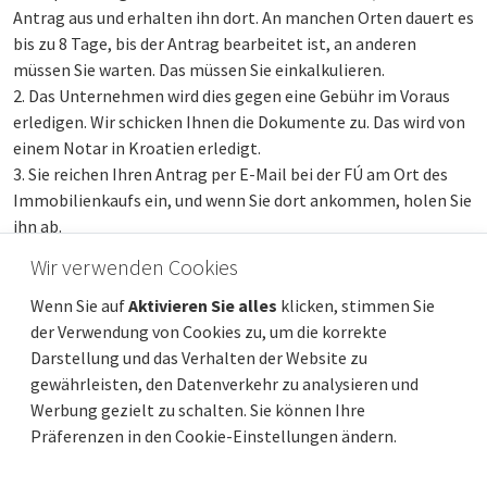
Antrag aus und erhalten ihn dort. An manchen Orten dauert es
bis zu 8 Tage, bis der Antrag bearbeitet ist, an anderen
müssen Sie warten. Das müssen Sie einkalkulieren.
Das Unternehmen wird dies gegen eine Gebühr im Voraus
erledigen. Wir schicken Ihnen die Dokumente zu. Das wird von
einem Notar in Kroatien erledigt.
Sie reichen Ihren Antrag per E-Mail bei der FÚ am Ort des
Immobilienkaufs ein, und wenn Sie dort ankommen, holen Sie
ihn ab.
Wir verwenden Cookies
Auch wenn Sie die Immobilie nicht an diesem Ort, sondern
Wenn Sie auf
Aktivieren Sie alles
klicken, stimmen Sie
anderswo kaufen, gilt das OIB trotzdem.
der Verwendung von Cookies zu, um die korrekte
Wenn Sie jetzt nicht kaufen, passiert nichts, das
Darstellung und das Verhalten der Website zu
Dokument bleibt für einen weiteren Kauf gültig.
gewährleisten, den Datenverkehr zu analysieren und
Werbung gezielt zu schalten. Sie können Ihre
Präferenzen in den Cookie-Einstellungen ändern.