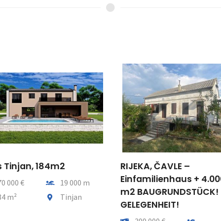
 Tinjan, 184m2
RIJEKA, ČAVLE –
Einfamilienhaus + 4.00
Entfernung vom meer
70 000 €
19 000 m
m2 BAUGRUNDSTÜCK!
tfläche
Gemeindeteil
84 m²
Tinjan
GELEGENHEIT!
Preis
Entfernu
399 000 €