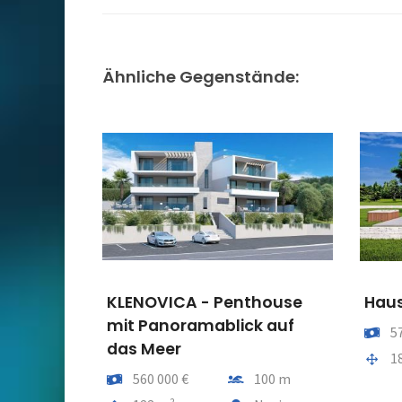
Ähnliche Gegenstände:
KLENOVICA - Penthouse
Haus
mit Panoramablick auf
Preis
5
das Meer
Gesam
1
Preis
Entfernung vom meer
560 000 €
100 m