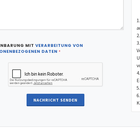
a
INBARUNG MIT
VERARBEITUNG VON
V
ONENBEZOGENEN DATEN
*
U
v
E
NACHRICHT SENDEN
K