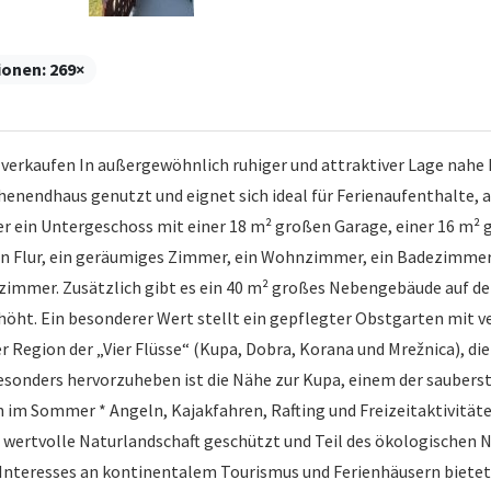
ionen:
269×
erkaufen In außergewöhnlich ruhiger und attraktiver Lage nahe B
nendhaus genutzt und eignet sich ideal für Ferienaufenthalte, a
er ein Untergeschoss mit einer 18 m² großen Garage, einer 16 m²
in Flur, ein geräumiges Zimmer, ein Wohnzimmer, ein Badezimmer
zimmer. Zusätzlich gibt es ein 40 m² großes Nebengebäude auf de
höht. Ein besonderer Wert stellt ein gepflegter Obstgarten mit ve
 Region der „Vier Flüsse“ (Kupa, Dobra, Korana und Mrežnica), die
sonders hervorzuheben ist die Nähe zur Kupa, einem der sauberst
im Sommer * Angeln, Kajakfahren, Rafting und Freizeitaktivitäte
s wertvolle Naturlandschaft geschützt und Teil des ökologischen 
Interesses an kontinentalem Tourismus und Ferienhäusern bietet 