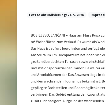
Letzte aktualisierung:
21. 5. 2026
Impress
BOSILJEVO, JANČANI – Haus am Fluss Kupa zu v
m² Wohnfläche zum Verkauf. Es wurde als Woche
Das Haus ist sofort bewohnbar und verfügt üb
Abstellraum. Im Hochparterre befinden sich e
großen überdachten Terrasse sowie ein Schlaf
Investitionspotenzial der Immobilie weiter er
und Aroniabäumen dar. Das Anwesen liegt in der
und den wachsenden Tourismus bekannt ist. Be
gepflegte Badestellen und Bademöglichkeiten 
verbringen Das Gebiet entlang der Kupa ist al
zusätzlich steigert. Aufgrund des wachsenden 