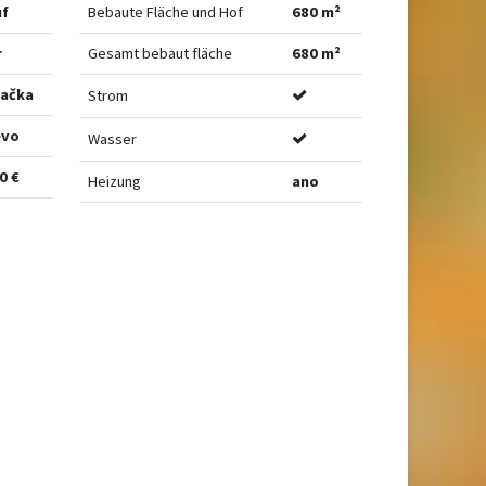
uf
Bebaute Fläche und Hof
680 m²
r
Gesamt bebaut fläche
680 m²
vačka
Strom
evo
Wasser
0 €
Heizung
ano