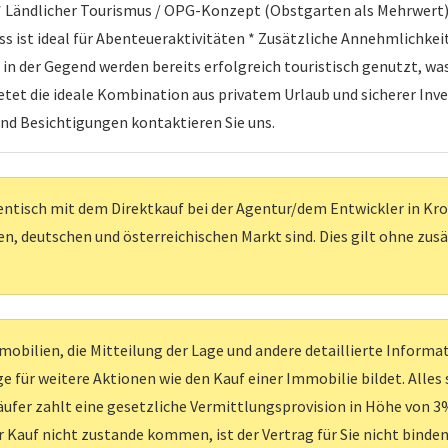
* Ländlicher Tourismus / OPG-Konzept (Obstgarten als Mehrwert) 
uss ist ideal für Abenteueraktivitäten * Zusätzliche Annehmlichke
n der Gegend werden bereits erfolgreich touristisch genutzt, was 
bietet die ideale Kombination aus privatem Urlaub und sicherer Inv
nd Besichtigungen kontaktieren Sie uns.
entisch mit dem Direktkauf bei der Agentur/dem Entwickler in Kroati
, deutschen und österreichischen Markt sind. Dies gilt ohne zus
obilien, die Mitteilung der Lage und andere detaillierte Inform
e für weitere Aktionen wie den Kauf einer Immobilie bildet. Alles
ufer zahlt eine gesetzliche Vermittlungsprovision in Höhe von 3%
er Kauf nicht zustande kommen, ist der Vertrag für Sie nicht binden