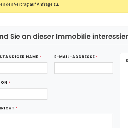
nen den Vertrag auf Anfrage zu.
ind Sie an dieser Immobilie interessier
STÄNDIGER NAME
E-MAIL-ADDRESSE
*
*
K
FON
*
HRICHT
*