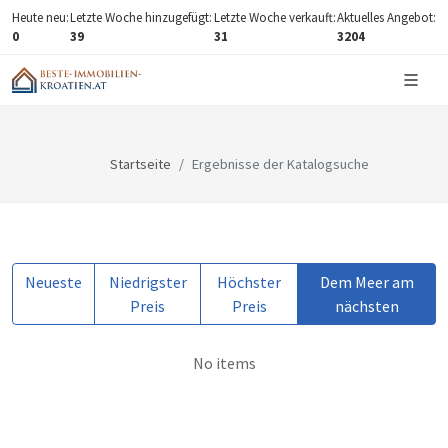
Heute neu:
Letzte Woche hinzugefügt:
Letzte Woche verkauft:
Aktuelles Angebot:
0
39
31
3204
Startseite
Ergebnisse der Katalogsuche
Neueste
Niedrigster
Höchster
Dem Meer am
Preis
Preis
nächsten
No items