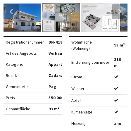
Registrationsnummer
DN-41895
Wohnfläche
93 m²
(Wohnung)
Art des Angebots
Verkauf
210
Entfernung vom meer
Kategorie
Appartements
m
Bezirk
Zadarska
Strom
Gemeindeteil
Pag
Wasser
Preis
350 000 €
Abfall
Gesamtfläche
93 m²
Klimaanlage
Heizung
ano