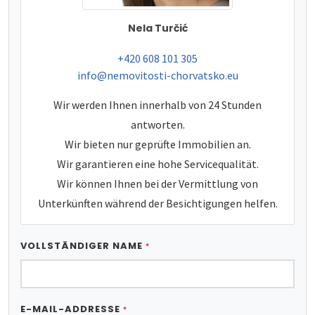
Nela Turčić
tel:
+420 608 101 305
e-mail:
info@nemovitosti-chorvatsko.eu
Wir werden Ihnen innerhalb von 24 Stunden
antworten.
Wir bieten nur geprüfte Immobilien an.
Wir garantieren eine hohe Servicequalität.
Wir können Ihnen bei der Vermittlung von
Unterkünften während der Besichtigungen helfen.
VOLLSTÄNDIGER NAME
*
E-MAIL-ADDRESSE
*