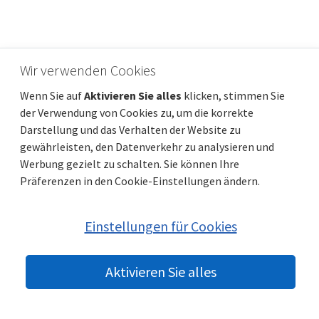
ZADAR, SUKOŠAN - S3 - Dreizimmerwohnung,
Wir verwenden Cookies
Neubau
Wenn Sie auf
Aktivieren Sie alles
klicken, stimmen Sie
Preis
Entfernung vom meer
291 712 €
1 000 m
der Verwendung von Cookies zu, um die korrekte
Gesamtfläche
Gemeindeteil
91 m²
Sukošan
Darstellung und das Verhalten der Website zu
gewährleisten, den Datenverkehr zu analysieren und
Werbung gezielt zu schalten. Sie können Ihre
Präferenzen in den Cookie-Einstellungen ändern.
Einstellungen für Cookies
Aktivieren Sie alles
© 2022 beste-immobilien-kroatien.at | Partner:
Immobilien Kroatien
DE
|
Nemovitosti Chorvatsko