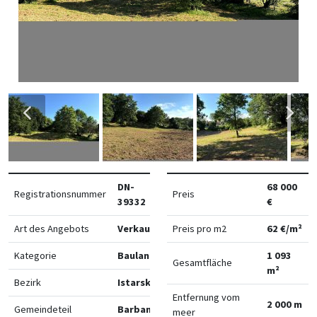
DN-
68 000
Registrationsnummer
Preis
39332
€
Art des Angebots
Verkauf
Preis pro m2
62 €/m²
Kategorie
Bauland
1 093
Gesamtfläche
m²
Bezirk
Istarska
Entfernung vom
2 000 m
Gemeindeteil
Barban
meer