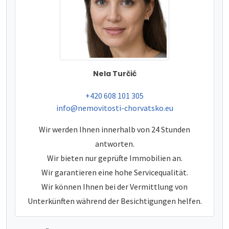
Nela Turčić
tel:
+420 608 101 305
e-mail:
info@nemovitosti-chorvatsko.eu
Wir werden Ihnen innerhalb von 24 Stunden
antworten.
Wir bieten nur geprüfte Immobilien an.
Wir garantieren eine hohe Servicequalität.
Wir können Ihnen bei der Vermittlung von
Unterkünften während der Besichtigungen helfen.