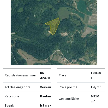
DN-
10 810
Registrationsnummer
Preis
42470
€
Art des Angebots
Verkauf
Preis pro m2
1 €/m²
Kategorie
Bauland
9 810
Gesamtfläche
m²
Bezirk
Istarska