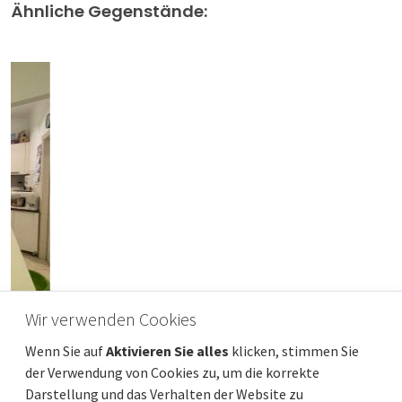
Ähnliche Gegenstände:
Wir verwenden Cookies
INSEL KRK, OMIŠALJ - Wohnung in einem
Wenn Sie auf
Aktivieren Sie alles
klicken, stimmen Sie
Neubau - EXKLUSIVE Lage 30 m vom Meer
der Verwendung von Cookies zu, um die korrekte
entfernt!
Darstellung und das Verhalten der Website zu