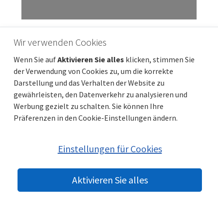
ZADAR, VRSI MULO – Neubau in begehrter
Wir verwenden Cookies
Lage! 1 Schlafzimmer + Schlafzimmer! S1
Wenn Sie auf
Aktivieren Sie alles
klicken, stimmen Sie
Preis
Entfernung vom meer
248 590 €
380 m
der Verwendung von Cookies zu, um die korrekte
Gesamtfläche
Gemeindeteil
68 m²
Vrsi
Darstellung und das Verhalten der Website zu
gewährleisten, den Datenverkehr zu analysieren und
Werbung gezielt zu schalten. Sie können Ihre
Präferenzen in den Cookie-Einstellungen ändern.
Einstellungen für Cookies
Aktivieren Sie alles
© 2022 beste-immobilien-kroatien.at | Partner:
Immobilien Kroatien
DE
|
Nemovitosti Chorvatsko