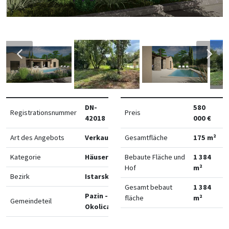
DN-
580
Registrationsnummer
Preis
42018
000 €
Art des Angebots
Verkauf
Gesamtfläche
175 m²
Kategorie
Häuser
Bebaute Fläche und
1 384
Hof
m²
Bezirk
Istarska
Gesamt bebaut
1 384
Pazin -
fläche
m²
Gemeindeteil
Okolica