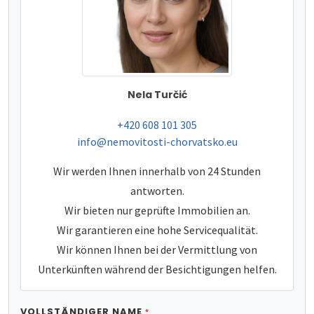
Nela Turčić
tel:
+420 608 101 305
e-mail:
info@nemovitosti-chorvatsko.eu
Wir werden Ihnen innerhalb von 24 Stunden
antworten.
Wir bieten nur geprüfte Immobilien an.
Wir garantieren eine hohe Servicequalität.
Wir können Ihnen bei der Vermittlung von
Unterkünften während der Besichtigungen helfen.
VOLLSTÄNDIGER NAME
*