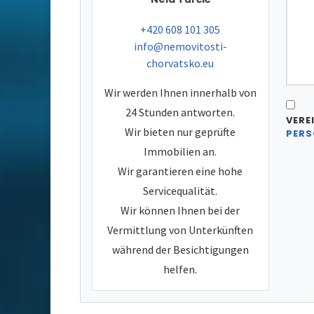
tel:
+420 608 101 305
e-mail:
info@nemovitosti-
chorvatsko.eu
Wir werden Ihnen innerhalb von
24 Stunden antworten.
VERE
Wir bieten nur geprüfte
PERS
Immobilien an.
Wir garantieren eine hohe
Servicequalität.
Wir können Ihnen bei der
Vermittlung von Unterkünften
während der Besichtigungen
helfen.