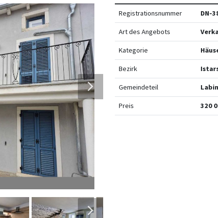
Registrationsnummer
DN-3
Art des Angebots
Verk
Kategorie
Häus
Bezirk
Istar
Gemeindeteil
Labi
Preis
320 0