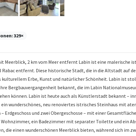
ionen:
329×
 Meerblick, 2 km vom Meer entfernt Labin ist eine malerische istr
Rabac entfernt. Diese historische Stadt, die in die Altstadt auf 
 kulturellem Erbe, Kunst und natürlicher Schönheit. Labin ist stolz
ür ihre Bergbauvergangenheit bekannt, die im Labin Nationalmuse
hen können. Labin ist heute auch als Künstlerstadt bekannt – in
en ein wunderschönes, neu renoviertes istrisches Steinhaus mit 
en – Erdgeschoss und zwei Obergeschosse – mit einer Gesamtfläche
s Wohnzimmer, ein Badezimmer mit separater Toilette und ein Abst
, die einen wunderschönen Meerblick bieten, während sich im zwe