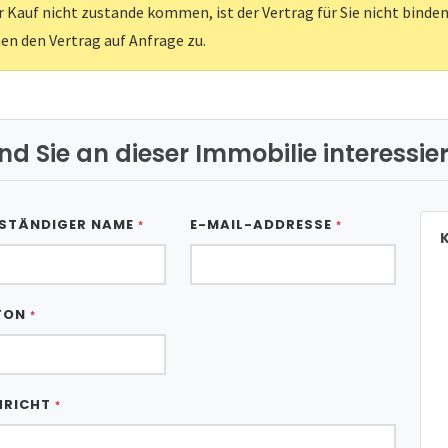
er Kauf nicht zustande kommen, ist der Vertrag für Sie nicht binden
nen den Vertrag auf Anfrage zu.
ind Sie an dieser Immobilie interessier
STÄNDIGER NAME
E-MAIL-ADDRESSE
*
*
K
FON
*
HRICHT
*