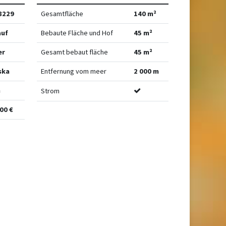
8229
Gesamtfläche
140 m²
auf
Bebaute Fläche und Hof
45 m²
er
Gesamt bebaut fläche
45 m²
ska
Entfernung vom meer
2 000 m
n
Strom
00 €