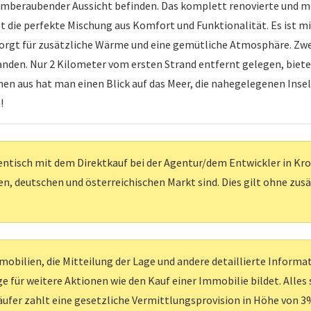
mberaubender Aussicht befinden. Das komplett renovierte und mo
et die perfekte Mischung aus Komfort und Funktionalität. Es ist 
orgt für zusätzliche Wärme und eine gemütliche Atmosphäre. Zwei
handen. Nur 2 Kilometer vom ersten Strand entfernt gelegen, biet
n aus hat man einen Blick auf das Meer, die nahegelegenen Inseln
!
entisch mit dem Direktkauf bei der Agentur/dem Entwickler in Kroati
, deutschen und österreichischen Markt sind. Dies gilt ohne zus
obilien, die Mitteilung der Lage und andere detaillierte Inform
e für weitere Aktionen wie den Kauf einer Immobilie bildet. Alles
ufer zahlt eine gesetzliche Vermittlungsprovision in Höhe von 3%