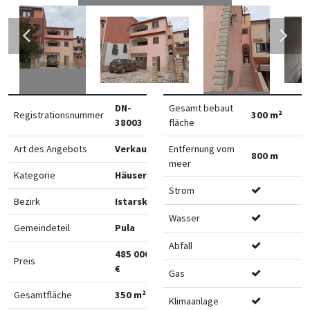
DN-
Gesamt bebaut
Registrationsnummer
300 m²
38003
fläche
Art des Angebots
Verkauf
Entfernung vom
800 m
meer
Kategorie
Häuser
Strom
Bezirk
Istarska
Wasser
Gemeindeteil
Pula
Abfall
485 000
Preis
€
Gas
Gesamtfläche
350 m²
Klimaanlage