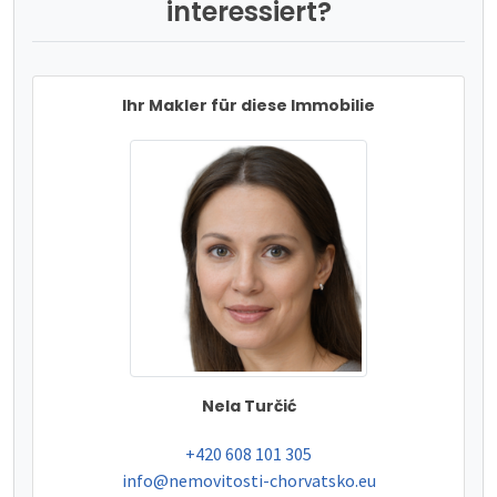
interessiert?
Ihr Makler für diese Immobilie
Nela Turčić
tel:
+420 608 101 305
e-mail:
info@nemovitosti-chorvatsko.eu