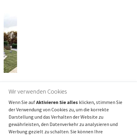
Wir verwenden Cookies
LOVRAN, ZENTRUM – 80 m² Wohnung in der
Wenn Sie auf
Aktivieren Sie alles
klicken, stimmen Sie
Altstadt
der Verwendung von Cookies zu, um die korrekte
Preis
Entfernung vom meer
1 200 €
200 m
Darstellung und das Verhalten der Website zu
Gesamtfläche
Gemeindeteil
80 m²
Lovran
gewährleisten, den Datenverkehr zu analysieren und
Werbung gezielt zu schalten. Sie können Ihre