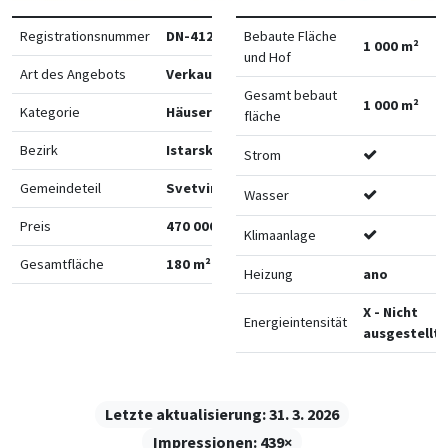
Registrationsnummer
DN-41265
Bebaute Fläche
1 000 m²
und Hof
Art des Angebots
Verkauf
Gesamt bebaut
1 000 m²
Kategorie
Häuser
fläche
Bezirk
Istarska
Strom
Gemeindeteil
Svetvinčenat
Wasser
Preis
470 000 €
Klimaanlage
Gesamtfläche
180 m²
Heizung
ano
X - Nicht
Energieintensität
ausgestellt
Letzte aktualisierung:
31. 3. 2026
Impressionen:
439×