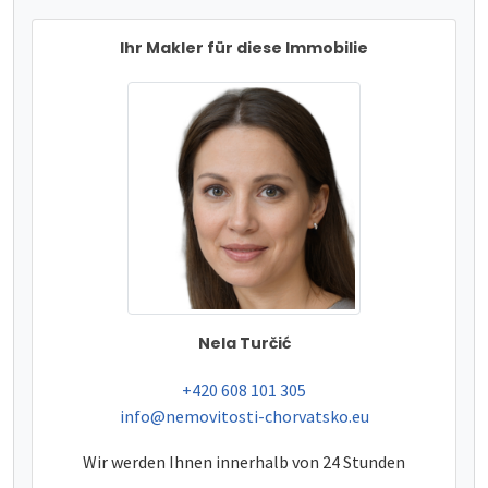
Ihr Makler für diese Immobilie
Nela Turčić
tel:
+420 608 101 305
e-mail:
info@nemovitosti-chorvatsko.eu
Wir werden Ihnen innerhalb von 24 Stunden