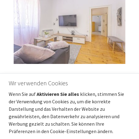
ŠIBENIK, ZENTRUM - Wohnung im
Wir verwenden Cookies
Stadtzentrum 66,80m2
Wenn Sie auf
Aktivieren Sie alles
klicken, stimmen Sie
Preis
Entfernung vom meer
190 000 €
240 m
der Verwendung von Cookies zu, um die korrekte
Gesamtfläche
Gemeindeteil
66 m²
Šibenik
Darstellung und das Verhalten der Website zu
gewährleisten, den Datenverkehr zu analysieren und
Werbung gezielt zu schalten. Sie können Ihre
Präferenzen in den Cookie-Einstellungen ändern.