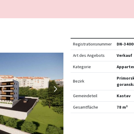
Registrationsnummer
DN-3400
Art des Angebots
Verkauf
Kategorie
Apparte
Primors
Bezirk
goransk
Gemeindeteil
Kastav
Gesamtfläche
78 m²