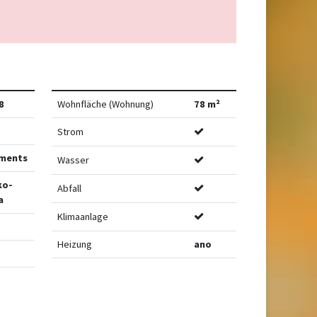
8
Wohnfläche (Wohnung)
78 m²
Strom
ments
Wasser
ko-
Abfall
a
Klimaanlage
Heizung
ano