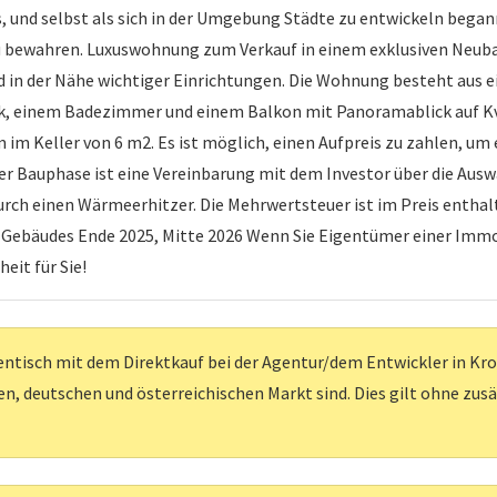
, und selbst als sich in der Umgebung Städte zu entwickeln begann
 bewahren. Luxuswohnung zum Verkauf in einem exklusiven Neubau 
end in der Nähe wichtiger Einrichtungen. Die Wohnung besteht au
k, einem Badezimmer und einem Balkon mit Panoramablick auf 
 im Keller von 6 m2. Es ist möglich, einen Aufpreis zu zahlen, um
r Bauphase ist eine Vereinbarung mit dem Investor über die Aus
rch einen Wärmeerhitzer. Die Mehrwertsteuer ist im Preis enthalt
s Gebäudes Ende 2025, Mitte 2026 Wenn Sie Eigentümer einer Immo
eit für Sie!
entisch mit dem Direktkauf bei der Agentur/dem Entwickler in Kroati
, deutschen und österreichischen Markt sind. Dies gilt ohne zus