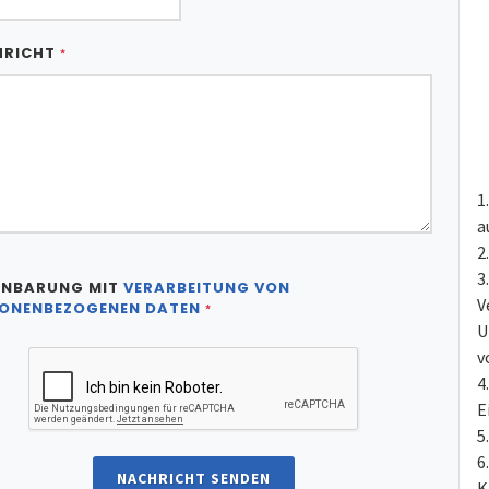
HRICHT
*
a
INBARUNG MIT
VERARBEITUNG VON
V
ONENBEZOGENEN DATEN
*
U
v
E
NACHRICHT SENDEN
K