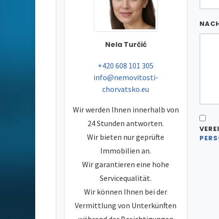
NAC
Nela Turčić
tel:
+420 608 101 305
e-mail:
info@nemovitosti-
chorvatsko.eu
Wir werden Ihnen innerhalb von
24 Stunden antworten.
VERE
Wir bieten nur geprüfte
PERS
Immobilien an.
Wir garantieren eine hohe
Servicequalität.
Wir können Ihnen bei der
Vermittlung von Unterkünften