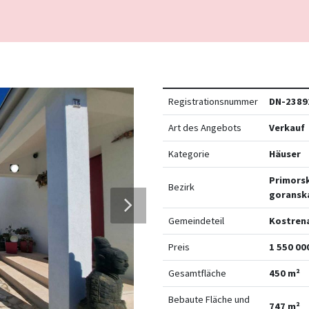
Registrationsnummer
DN-2389
Art des Angebots
Verkauf
Kategorie
Häuser
Primors
Bezirk
goransk
Gemeindeteil
Kostren
Preis
1 550 00
Gesamtfläche
450 m²
Bebaute Fläche und
747 m²