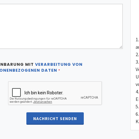
a
INBARUNG MIT
VERARBEITUNG VON
V
ONENBEZOGENEN DATEN
*
U
v
E
NACHRICHT SENDEN
K