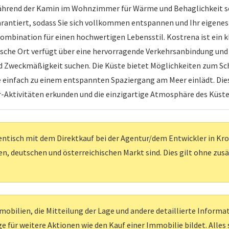
hrend der Kamin im Wohnzimmer für Wärme und Behaglichkeit so
arantiert, sodass Sie sich vollkommen entspannen und Ihr eigene
Kombination für einen hochwertigen Lebensstil. Kostrena ist ein k
llische Ort verfügt über eine hervorragende Verkehrsanbindung und 
nd Zweckmäßigkeit suchen. Die Küste bietet Möglichkeiten zum S
einfach zu einem entspannten Spaziergang am Meer einlädt. Dies i
Aktivitäten erkunden und die einzigartige Atmosphäre des Küst
entisch mit dem Direktkauf bei der Agentur/dem Entwickler in Kroati
, deutschen und österreichischen Markt sind. Dies gilt ohne zus
obilien, die Mitteilung der Lage und andere detaillierte Inform
e für weitere Aktionen wie den Kauf einer Immobilie bildet. Alles