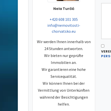
Nela Turčić
tel:
+420 608 101 305
e-mail:
info@nemovitosti-
chorvatsko.eu
Wir werden Ihnen innerhalb von
24 Stunden antworten.
VERE
Wir bieten nur geprüfte
PERS
Immobilien an.
Wir garantieren eine hohe
Servicequalität.
Wir können Ihnen bei der
Vermittlung von Unterkünften
während der Besichtigungen
helfen.