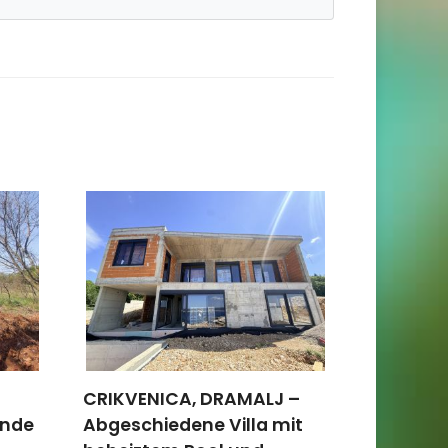
CRIKVENICA, DRAMALJ –
ISTRIEN,
ande
Abgeschiedene Villa mit
8.804 m2