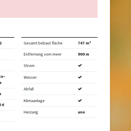
2
Gesamt bebaut fläche
747 m²
Entfernung vom meer
900 m
Strom
ko-
Wasser
a
Abfall
a
Klimaanlage
0 €
Heizung
ano