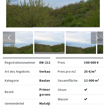
Registrationsnummer
DN-21184
Preis
300 000 €
Art des Angebots
Verkauf
Preis pro m2
25 €/m²
Kategorie
Bauland
Gesamtfläche
12 000 m²
Primorsko-
Strom
Bezirk
goranska
Wasser
Gemeindeteil
Matulji