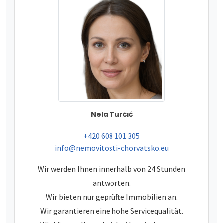
Nela Turčić
tel:
+420 608 101 305
e-mail:
info@nemovitosti-chorvatsko.eu
Wir werden Ihnen innerhalb von 24 Stunden
antworten.
Wir bieten nur geprüfte Immobilien an.
Wir garantieren eine hohe Servicequalität.