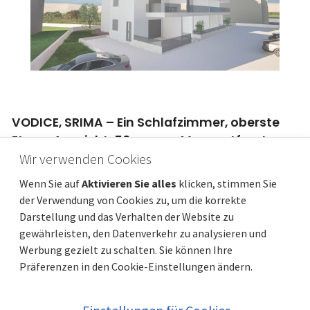
VODICE, SRIMA – Ein Schlafzimmer, oberste
Etage, Aussicht, 50 m vom Meer entfernt
Wir verwenden Cookies
Preis
Entfernung vom meer
292 136 €
50 m
Gesamtfläche
Gemeindeteil
56 m²
Vodice
Wenn Sie auf
Aktivieren Sie alles
klicken, stimmen Sie
der Verwendung von Cookies zu, um die korrekte
Darstellung und das Verhalten der Website zu
gewährleisten, den Datenverkehr zu analysieren und
Werbung gezielt zu schalten. Sie können Ihre
Präferenzen in den Cookie-Einstellungen ändern.