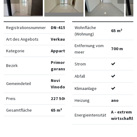
Registrationsnummer
DN-41546
Wohnfläche
65 m²
(Wohnung)
Art des Angebots
Verkauf
Entfernung vom
700 m
Kategorie
Appartements
meer
Primorsko-
Strom
Bezirk
goranska
Abfall
Novi
Gemeindeteil
Vinodolski
Klimaanlage
Preis
227 500 €
Heizung
ano
Gesamtfläche
65 m²
A - extrem
Energieintensität
wirtschaftlic