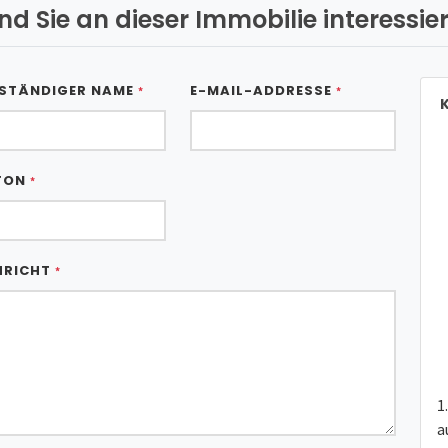
ind Sie an dieser Immobilie interessier
STÄNDIGER NAME
E-MAIL-ADDRESSE
*
*
K
FON
*
HRICHT
*
a