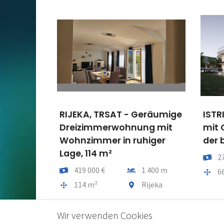
T - Geräumige
ISTRIEN, UMAG – Wohnung
ohnung mit
mit Charakter – Neubau
in ruhiger
der begeistert
Preis
Entfernung vom mee
270 000 €
Entfernung vom meer
1 400 m
Gesamtfläche
Gemeindeteil
66 m²
Umag
Gemeindeteil
Rijeka
Wir verwenden Cookies