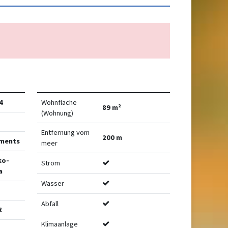
4
Wohnfläche
89 m²
(Wohnung)
Entfernung vom
200 m
ments
meer
ko-
Strom
a
Wasser
Abfall
€
Klimaanlage