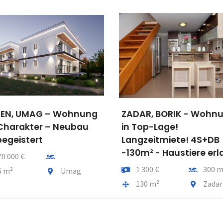
ZADAR, BORIK - Wohnung
ZAGREB, ŠESTINE 
in Top-Lage!
Luxusvilla mit
Langzeitmiete! 4S+DB
Swimmingpool u
-130m² - Haustiere erlaubt!
großem Grundst
r
(Toplage,
Preis
Entfernung vom meer
1 300 €
300 m
Investitionspoten
Gesamtfläche
Gemeindeteil
130 m²
Zadar
Preis
En
1 950 000 €
Gesamtfläche
Ge
310 m²