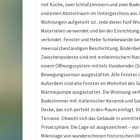
mit Küche, zwei Schlafzimmern und zwei Badez
und einen Abstellraum im Untergeschoss aus. E
Wohnungen aufgeteilt ist. Jede dieser fünf W
Materialien verwendet und bei der Einrichtun
verbindet. Fenster und Hebe-Schiebewände bes
meersalzbeständigen Beschichtung. Bodenbelag
Zwischenpodeste sind mit einheimischem Natur
einem Öffnungssystem mittels Handsender (Sc
Bewegungssensor ausgestattet. Alle Fenster 
Außerdem sind alle Fenster im Wohnteil des 
Wärmepumpe ausgestattet. Die Wohnung verfügt
Badezimmer mit italienischer Keramik und Sa
Decke, das sich perfekt in den Raum einfügt. 
Terrasse. Obwohl sich das Gebäude in unmittelb
Privatsphäre. Die Lage ist ausgezeichnet – nu
Mikrolage von wunderschönen historischen Vil