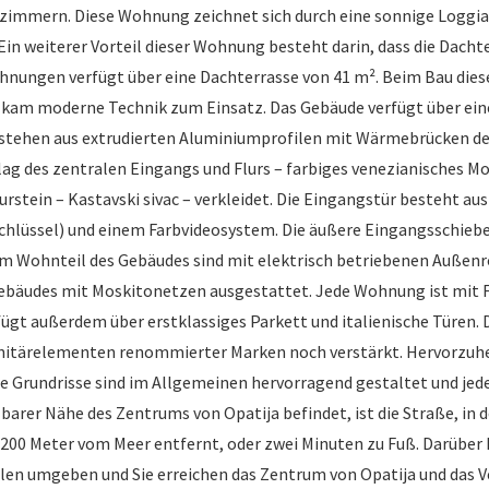
immern. Diese Wohnung zeichnet sich durch eine sonnige Loggia 
in weiterer Vorteil dieser Wohnung besteht darin, dass die Dachte
ohnungen verfügt über eine Dachterrasse von 41 m². Beim Bau di
g kam moderne Technik zum Einsatz. Das Gebäude verfügt über ein
tehen aus extrudierten Aluminiumprofilen mit Wärmebrücken der 
 des zentralen Eingangs und Flurs – farbiges venezianisches Mos
stein – Kastavski sivac – verkleidet. Die Eingangstür besteht au
hlüssel) und einem Farbvideosystem. Die äußere Eingangsschiebe
im Wohnteil des Gebäudes sind mit elektrisch betriebenen Außen
Gebäudes mit Moskitonetzen ausgestattet. Jede Wohnung ist mit
 außerdem über erstklassiges Parkett und italienische Türen. D
nitärelementen renommierter Marken noch verstärkt. Hervorzuhebe
Die Grundrisse sind im Allgemeinen hervorragend gestaltet und je
arer Nähe des Zentrums von Opatija befindet, ist die Straße, in de
r 200 Meter vom Meer entfernt, oder zwei Minuten zu Fuß. Darüber 
len umgeben und Sie erreichen das Zentrum von Opatija und das V