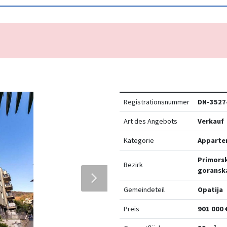
Registrationsnummer
DN-3527
Art des Angebots
Verkauf
Kategorie
Apparte
Primors
Bezirk
goransk
Gemeindeteil
Opatija
Preis
901 000 