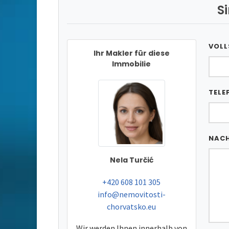
S
VOLL
Ihr Makler für diese
Immobilie
TELE
NAC
Nela Turčić
tel:
+420 608 101 305
e-mail:
info@nemovitosti-
chorvatsko.eu
Wir werden Ihnen innerhalb von