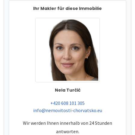
Ihr Makler für diese Immobilie
Nela Turčić
tel:
+420 608 101 305
e-mail:
info@nemovitosti-chorvatsko.eu
Wir werden Ihnen innerhalb von 24 Stunden
antworten.