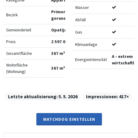
Wasser
Primorsko-
Bezirk
goranska
Abfall
Gemeindeteil
Opatija
Gas
Preis
2 597 000 €
Klimaanlage
Gesamtfläche
367 m²
A - extrem
Energieintensität
wirtschaftlic
Wohnfläche
367 m²
(Wohnung)
Letzte aktualisierung:
5. 5. 2026
Impressionen:
417×
WATCHDOG EINSTELLEN