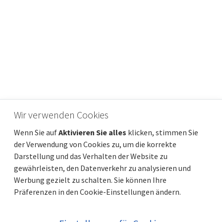
Wir verwenden Cookies
OPATIJA, POLJANE – zwei Häuser, 223 m² und
Wenn Sie auf
Aktivieren Sie alles
klicken, stimmen Sie
ein Garten mit Swimmingpool
der Verwendung von Cookies zu, um die korrekte
Preis
Entfernung vom meer
612 000 €
Darstellung und das Verhalten der Website zu
Gesamtfläche
Gemeindeteil
223 m²
Opatija - Okolica
gewährleisten, den Datenverkehr zu analysieren und
Werbung gezielt zu schalten. Sie können Ihre
Präferenzen in den Cookie-Einstellungen ändern.