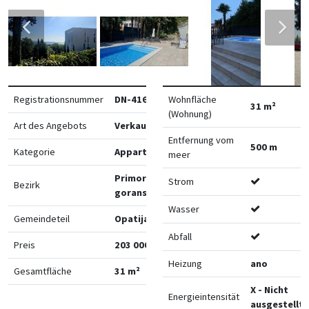
Registrationsnummer
DN-41627
Wohnfläche
31 m²
(Wohnung)
Art des Angebots
Verkauf
Entfernung vom
500 m
Kategorie
Appartements
meer
Primorsko-
Strom
Bezirk
goranska
Wasser
Gemeindeteil
Opatija
Abfall
Preis
203 000 €
Heizung
ano
Gesamtfläche
31 m²
X - Nicht
Energieintensität
ausgestellt