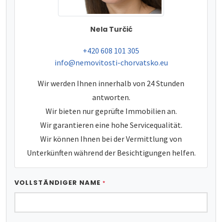
Nela Turčić
tel:
+420 608 101 305
e-mail:
info@nemovitosti-chorvatsko.eu
Wir werden Ihnen innerhalb von 24 Stunden
antworten.
Wir bieten nur geprüfte Immobilien an.
Wir garantieren eine hohe Servicequalität.
Wir können Ihnen bei der Vermittlung von
Unterkünften während der Besichtigungen helfen.
VOLLSTÄNDIGER NAME
*