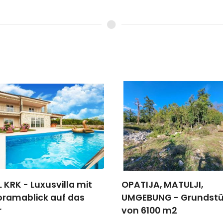
IJA, MATULJI,
Insel KRK, OMIŠALJ – 
EBUNG - Grundstück
Investition – Wohnung
6100 m2
Balkon und Meerblick