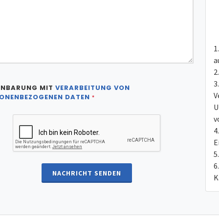
a
INBARUNG MIT
VERARBEITUNG VON
V
ONENBEZOGENEN DATEN
*
U
v
E
NACHRICHT SENDEN
K