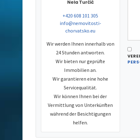
Nela Turčić
tel:
+420 608 101 305
e-mail:
info@nemovitosti-
chorvatsko.eu
Wir werden Ihnen innerhalb von
24 Stunden antworten.
VERE
Wir bieten nur geprüfte
PERS
Immobilien an.
Wir garantieren eine hohe
Servicequalität.
Wir können Ihnen bei der
Vermittlung von Unterkünften
während der Besichtigungen
helfen.