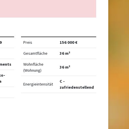
9
Preis
156 000 €
Gesamtfläche
36 m²
ments
Wohnfläche
36 m²
(Wohnung)
ko-
a
C -
Energieintensität
zufriedenstellend