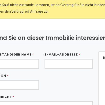
er Kauf nicht zustande kommen, ist der Vertrag für Sie nicht binden
nen den Vertrag auf Anfrage zu.
ind Sie an dieser Immobilie interessier
STÄNDIGER NAME
E-MAIL-ADDRESSE
*
*
K
FON
*
HRICHT
*