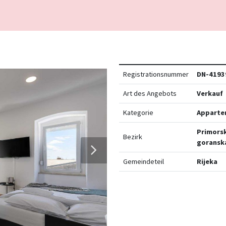
Registrationsnummer
DN-4193
Art des Angebots
Verkauf
Kategorie
Apparte
Primors
Bezirk
goransk
Gemeindeteil
Rijeka