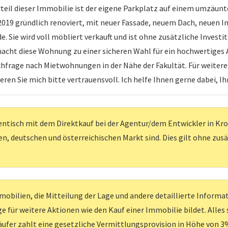
rteil dieser Immobilie ist der eigene Parkplatz auf einem umzäun
019 gründlich renoviert, mit neuer Fassade, neuem Dach, neuen I
. Sie wird voll möbliert verkauft und ist ohne zusätzliche Investi
ht diese Wohnung zu einer sicheren Wahl für ein hochwertiges Al
chfrage nach Mietwohnungen in der Nähe der Fakultät. Für weiter
en Sie mich bitte vertrauensvoll. Ich helfe Ihnen gerne dabei, Ih
entisch mit dem Direktkauf bei der Agentur/dem Entwickler in Kroati
, deutschen und österreichischen Markt sind. Dies gilt ohne zus
obilien, die Mitteilung der Lage und andere detaillierte Inform
e für weitere Aktionen wie den Kauf einer Immobilie bildet. Alles
ufer zahlt eine gesetzliche Vermittlungsprovision in Höhe von 3%