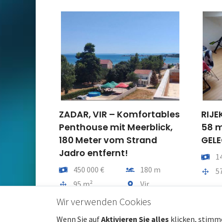
ZADAR, VIR – Komfortables
RIJE
Penthouse mit Meerblick,
58 m
180 Meter vom Strand
GELE
Jadro entfernt!
Preis
1
Preis
Entfernung vom meer
450 000 €
180 m
Gesam
5
Gesamtfläche
Gemeindeteil
95 m²
Vir
Wir verwenden Cookies
Wenn Sie auf
Aktivieren Sie alles
klicken, stimm