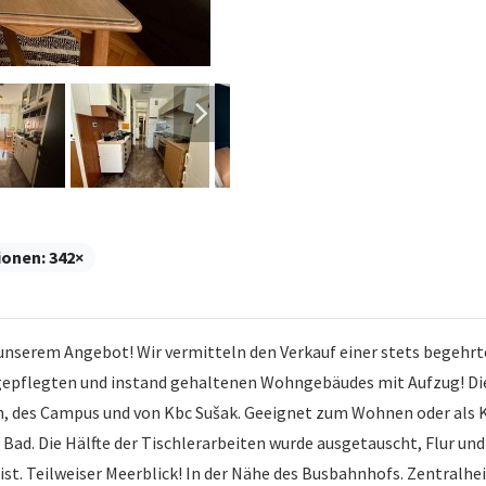
ionen:
342×
unserem Angebot! Wir vermitteln den Verkauf einer stets begehrt
epflegten und instand gehaltenen Wohngebäudes mit Aufzug! Die La
n, des Campus und von Kbc Sušak. Geeignet zum Wohnen oder als 
d. Die Hälfte der Tischlerarbeiten wurde ausgetauscht, Flur und
ist. Teilweiser Meerblick! In der Nähe des Busbahnhofs. Zentralh