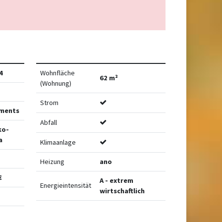
4
Wohnfläche
62 m²
(Wohnung)
Strom
ments
Abfall
ko-
a
Klimaanlage
Heizung
ano
€
A - extrem
Energieintensität
wirtschaftlich