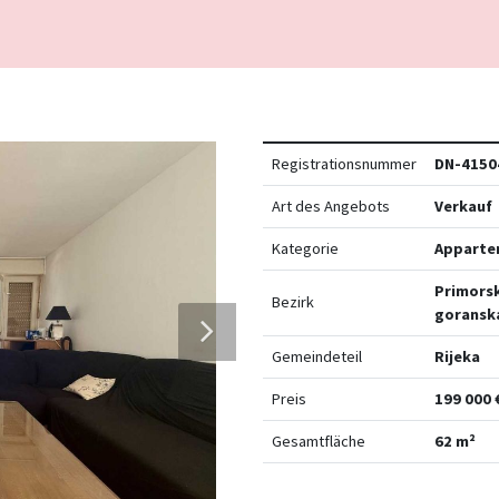
Registrationsnummer
DN-4150
Art des Angebots
Verkauf
Kategorie
Apparte
Primors
Bezirk
goransk
Gemeindeteil
Rijeka
Preis
199 000 
Gesamtfläche
62 m²