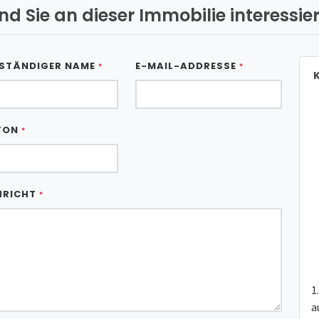
ind Sie an dieser Immobilie interessier
STÄNDIGER NAME
E-MAIL-ADDRESSE
*
*
K
FON
*
HRICHT
*
a