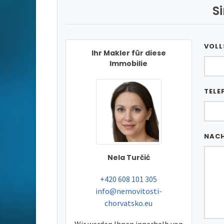
S
VOLL
Ihr Makler für diese
Immobilie
TELE
NAC
Nela Turčić
tel:
+420 608 101 305
e-mail:
info@nemovitosti-
chorvatsko.eu