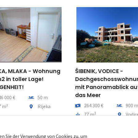
KA, MLAKA - Wohnung
ŠIBENIK, VODICE -
2 in toller Lage!
Dachgeschosswohnu
GENHEIT!
mit Panoramablick au
das Meer
Entfernung vom meer
46 000 €
50 m
Preis
Entfernu
264 300 €
900 
tfläche
Gemeindeteil
7 m²
Rijeka
Gesamtfläche
Gemeindet
77 m²
Vodic
en Sie der Verwendung von Cookies zu, um