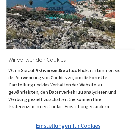
Wir verwenden Cookies
ZADAR, RAŽANAC – Neubau!
Fußbodenheizung, Aufzug, Meerblick,
Wenn Sie auf
Aktivieren Sie alles
klicken, stimmen Sie
Abstellraum...! S5
der Verwendung von Cookies zu, um die korrekte
Darstellung und das Verhalten der Website zu
Preis
Entfernung vom meer
291 676 €
320 m
gewährleisten, den Datenverkehr zu analysieren und
Gesamtfläche
Gemeindeteil
75 m²
Ražanac
Werbung gezielt zu schalten. Sie können Ihre
Präferenzen in den Cookie-Einstellungen ändern.
Einstellungen für Cookies