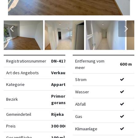
Registrationsnummer
DN-41762
Entfernung vom
600 m
meer
Art des Angebots
Verkauf
Strom
Kategorie
Appartements
Wasser
Primorsko-
Bezirk
goranska
Abfall
Gemeindeteil
Rijeka
Gas
Preis
300 000 €
Klimaanlage
Gesamtfläche
100 m²