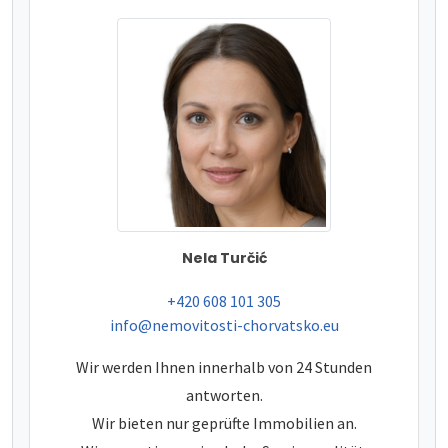
Nela Turčić
tel:
+420 608 101 305
e-mail:
info@nemovitosti-chorvatsko.eu
Wir werden Ihnen innerhalb von 24 Stunden
antworten.
Wir bieten nur geprüfte Immobilien an.