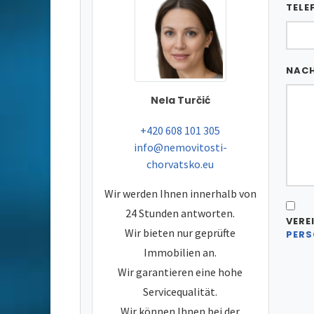
TELE
NAC
Nela Turčić
tel:
+420 608 101 305
e-mail:
info@nemovitosti-
chorvatsko.eu
Wir werden Ihnen innerhalb von
24 Stunden antworten.
VERE
Wir bieten nur geprüfte
PERS
Immobilien an.
Wir garantieren eine hohe
Servicequalität.
Wir können Ihnen bei der