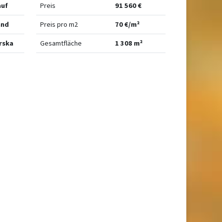
auf
Preis
91 560 €
and
Preis pro m2
70 €/m²
rska
Gesamtfläche
1 308 m²