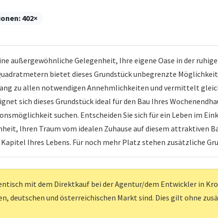
ionen:
402×
ne außergewöhnliche Gelegenheit, Ihre eigene Oase in der ruhige
 Quadratmetern bietet dieses Grundstück unbegrenzte Möglichkeite
gang zu allen notwendigen Annehmlichkeiten und vermittelt gleic
ignet sich dieses Grundstück ideal für den Bau Ihres Wochenendha
ionsmöglichkeit suchen. Entscheiden Sie sich für ein Leben im Ei
genheit, Ihren Traum vom idealen Zuhause auf diesem attraktiven 
es Kapitel Ihres Lebens. Für noch mehr Platz stehen zusätzliche G
entisch mit dem Direktkauf bei der Agentur/dem Entwickler in Kroati
, deutschen und österreichischen Markt sind. Dies gilt ohne zus