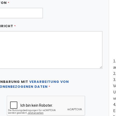
FON
*
HRICHT
*
a
INBARUNG MIT
VERARBEITUNG VON
V
ONENBEZOGENEN DATEN
*
U
v
E