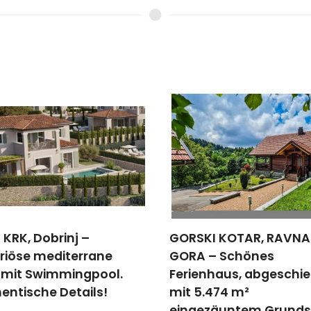
SKI KOTAR, RAVNA
OPATIJA, LOVRAN -
A – Schönes
Penthouse in einem n
enhaus, abgeschieden
Gebäude in der Nähe 
5.474 m²
Strandes und von Lov
gezäuntem Grundstück