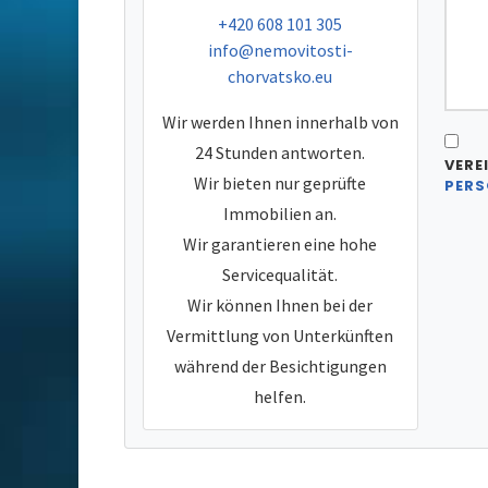
tel:
+420 608 101 305
e-mail:
info@nemovitosti-
chorvatsko.eu
Wir werden Ihnen innerhalb von
24 Stunden antworten.
VERE
Wir bieten nur geprüfte
PERS
Immobilien an.
Wir garantieren eine hohe
Servicequalität.
Wir können Ihnen bei der
Vermittlung von Unterkünften
während der Besichtigungen
helfen.