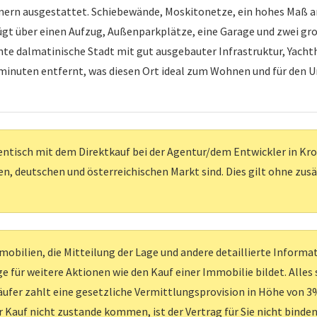
rn ausgestattet. Schiebewände, Moskitonetze, ein hohes Maß a
ügt über einen Aufzug, Außenparkplätze, eine Garage und zwei groß
te dalmatinische Stadt mit gut ausgebauter Infrastruktur, Yacht
minuten entfernt, was diesen Ort ideal zum Wohnen und für den Ur
entisch mit dem Direktkauf bei der Agentur/dem Entwickler in Kroati
, deutschen und österreichischen Markt sind. Dies gilt ohne zus
obilien, die Mitteilung der Lage und andere detaillierte Inform
e für weitere Aktionen wie den Kauf einer Immobilie bildet. Alles
ufer zahlt eine gesetzliche Vermittlungsprovision in Höhe von 3%
er Kauf nicht zustande kommen, ist der Vertrag für Sie nicht binden