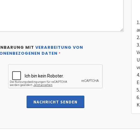
a
INBARUNG MIT
VERARBEITUNG VON
V
ONENBEZOGENEN DATEN
*
U
v
E
NACHRICHT SENDEN
K