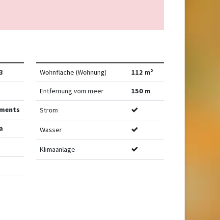
3
Wohnfläche (Wohnung)
112 m²
Entfernung vom meer
150 m
ments
Strom
a
Wasser
Klimaanlage