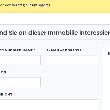
nen den Vertrag auf Anfrage zu.
ind Sie an dieser Immobilie interessier
STÄNDIGER NAME
E-MAIL-ADDRESSE
*
*
K
FON
*
HRICHT
*