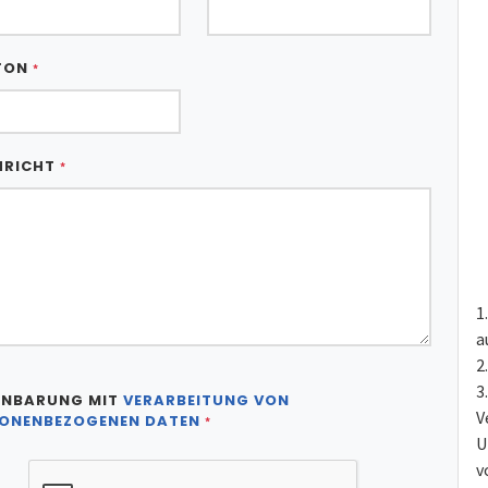
FON
*
HRICHT
*
a
INBARUNG MIT
VERARBEITUNG VON
V
ONENBEZOGENEN DATEN
*
U
v