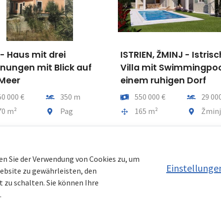
IEN, ŽMINJ - Istrische
RIJEKA, ŠKURINJE -
a mit Swimmingpool in
Langzeitmiete einer
m ruhigen Dorf
Wohnung mit zwei
separaten Wohnungen
Entfernung vom meer
50 000 €
29 000 m
9 Personen
tfläche
Gemeindeteil
65 m²
Žminj
Preis
Entfernu
2 700 €
Gesamtfläche
Gemeinde
150 m²
Rijek
en Sie der Verwendung von Cookies zu, um
Einstellunge
Website zu gewährleisten, den
 zu schalten. Sie können Ihre
.
ien Kroatien DE
|
Nemovitosti Chorvatsko