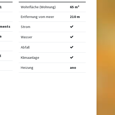
1
Wohnfläche (Wohnung)
65 m²
Entfernung vom meer
210 m
ments
Strom
a
Wasser
Abfall
€
Klimaanlage
Heizung
ano