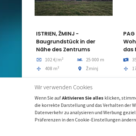
PAG - Haus mit drei
ISTR
der
Wohnungen mit Blick auf
Vill
ms
das Meer
eine
ernung vom meer
Preis
Entfernung vom meer
Preis
25 000 m
350 000 €
350 m
5
indeteil
Gesamtfläche
Gemeindeteil
Gesam
Žminj
170 m²
Pag
1
Wir verwenden Cookies
Wenn Sie auf
Aktivieren Sie alles
klicken, stimm
die korrekte Darstellung und das Verhalten der 
Datenverkehr zu analysieren und Werbung gezielt
Präferenzen in den Cookie-Einstellungen ändern
© 2022 beste-immobilien-kroatien.at | Partner:
Immobil