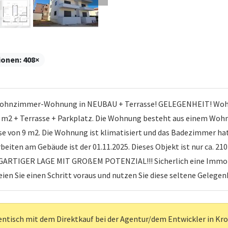
ionen:
408×
Wohnzimmer-Wohnung in NEUBAU + Terrasse! GELEGENHEIT! Wohnu
 + Terrasse + Parkplatz. Die Wohnung besteht aus einem Wohn
e von 9 m2. Die Wohnung ist klimatisiert und das Badezimmer h
beiten am Gebäude ist der 01.11.2025. Dieses Objekt ist nur ca. 21
IGER LAGE MIT GROßEM POTENZIAL!!! Sicherlich eine Immobilie
ien Sie einen Schritt voraus und nutzen Sie diese seltene Gelegen
entisch mit dem Direktkauf bei der Agentur/dem Entwickler in Kroati