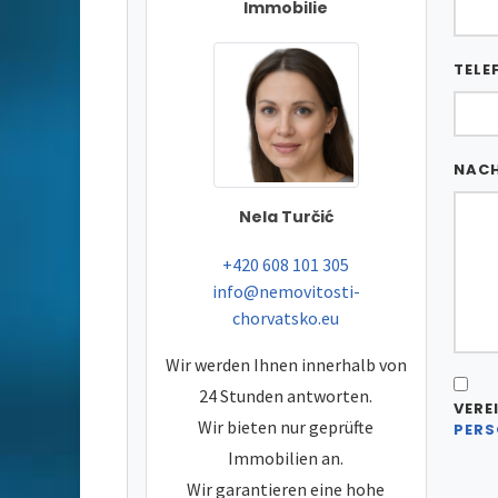
Immobilie
TELE
NAC
Nela Turčić
tel:
+420 608 101 305
e-mail:
info@nemovitosti-
chorvatsko.eu
Wir werden Ihnen innerhalb von
24 Stunden antworten.
VERE
Wir bieten nur geprüfte
PERS
Immobilien an.
Wir garantieren eine hohe