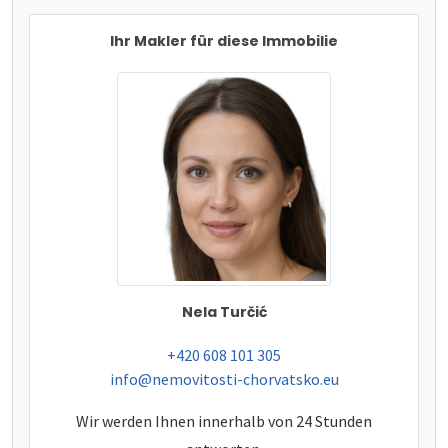
Ihr Makler für diese Immobilie
Nela Turčić
tel:
+420 608 101 305
e-mail:
info@nemovitosti-chorvatsko.eu
Wir werden Ihnen innerhalb von 24 Stunden