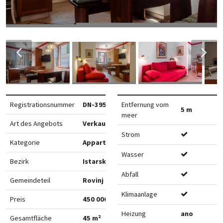
Registrationsnummer
DN-39518
Entfernung vom
5 m
meer
Art des Angebots
Verkauf
Strom
Kategorie
Appartements
Wasser
Bezirk
Istarska
Abfall
Gemeindeteil
Rovinj
Klimaanlage
Preis
450 000 €
Heizung
ano
Gesamtfläche
45 m²