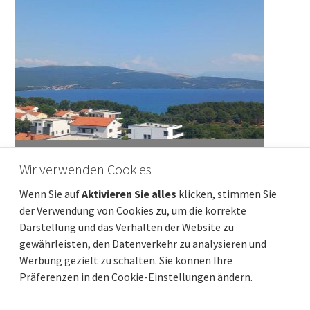
Wir verwenden Cookies
OPATIJA, LOVRAN – Luxusresidenzen mit
Wenn Sie auf
Aktivieren Sie alles
klicken, stimmen Sie
privatem Pool und Panoramablick auf das
der Verwendung von Cookies zu, um die korrekte
Meer
Darstellung und das Verhalten der Website zu
Preis
Entfernung vom meer
2 650 000 €
770 m
gewährleisten, den Datenverkehr zu analysieren und
Gesamtfläche
Gemeindeteil
434 m²
Lovran
Werbung gezielt zu schalten. Sie können Ihre
Präferenzen in den Cookie-Einstellungen ändern.