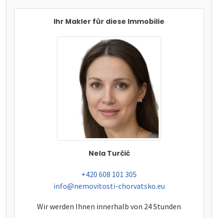
Ihr Makler für diese Immobilie
Nela Turčić
tel:
+420 608 101 305
e-mail:
info@nemovitosti-chorvatsko.eu
Wir werden Ihnen innerhalb von 24 Stunden