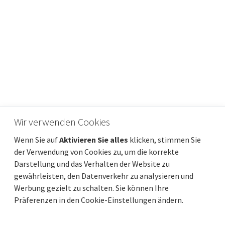
Wir verwenden Cookies
Insel Lošinj, Nerezine – Fantastische
Wenn Sie auf
Aktivieren Sie alles
klicken, stimmen Sie
Wohnung in ruhiger Lage nahe dem Zentrum
der Verwendung von Cookies zu, um die korrekte
Preis
Entfernung vom meer
375 000 €
250 m
Darstellung und das Verhalten der Website zu
Gesamtfläche
Gemeindeteil
83 m²
Mali Lošinj
gewährleisten, den Datenverkehr zu analysieren und
Werbung gezielt zu schalten. Sie können Ihre
Präferenzen in den Cookie-Einstellungen ändern.