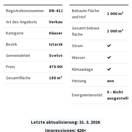
Registrationsnummer
DN-41264
Bebaute Fläche
1 000 m²
und Hof
Art des Angebots
Verkauf
Gesamt bebaut
1 000 m²
Kategorie
Häuser
fläche
Bezirk
Istarska
Strom
Gemeindeteil
Svetvinčenat
Wasser
Preis
470 000 €
Klimaanlage
Gesamtfläche
180 m²
Heizung
ano
X - Nicht
Energieintensität
ausgestellt
Letzte aktualisierung:
31. 3. 2026
Impressionen:
426×